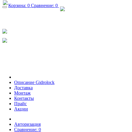
Корзина:
0
Сравнение:
0
+7 (926) 682-36-19
+7 (495) 665-29-17
info@gidrolock-msk.ru
Обратный звонок
Описание Gidrolock
Доставка
Монтаж
Контакты
Прайс
Акции
Авторизация
Сравнение:
0