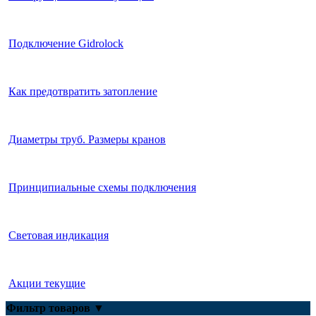
Gidrolock Wi-Fi
Gidrolock GSM
Подключение Gidrolock
Дополнительное оборудование
Как предотвратить затопление
GIDROLOCK по диаметру трубы
Диаметры труб. Размеры кранов
Принципиальные схемы подключения
Световая индикация
Акции текущие
Фильтр товаров
▼